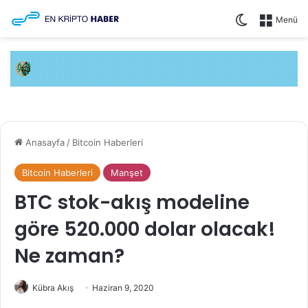
Dış görünüm
Menü
Anasayfa
/
Bitcoin Haberleri
Bitcoin Haberleri
Manşet
BTC stok-akış modeline
göre 520.000 dolar olacak!
Ne zaman?
Kübra Akış
Haziran 9, 2020