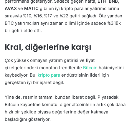
performans gösteriyor. Sadece geçen hafta,
ETH
,
BNB
,
AVAX
ve
MATIC
gibi en iyi kripto paralar yatırımcılarına
sırasıyla %10, %16, %17 ve %22 getiri sağladı. Öte yandan
BTC yatırımcıları aynı zaman dilimi içinde sadece %3’lük
bir getiri elde etti.
Kral, diğerlerine karşı
Çok yüksek olmayan yatırım getirisi ve fiyat
çizelgelerindeki monoton trendler ile
Bitcoin
hakimiyetini
kaybediyor. Bu,
kripto para
endüstrisinin lideri için
gerçekten iyi bir işaret değil.
Yine de, resmin tamamı bundan ibaret değil. Piyasadaki
Bitcoin kaybetme komutu, diğer altcoinlerin artık çok daha
hızlı bir şekilde piyasa değerlerine değer katmaya
başladığını gösteriyor.