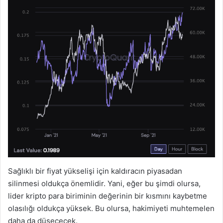
Sağlıklı bir fiyat yükselişi için kaldıracın piyasadan
silinmesi oldukça önemlidir. Yani, eğer bu şimdi olursa,
lider kripto para biriminin değerinin bir kısmını kaybetme
olasılığı oldukça yüksek. Bu olursa, hakimiyeti muhtemelen
daha da düşececek.