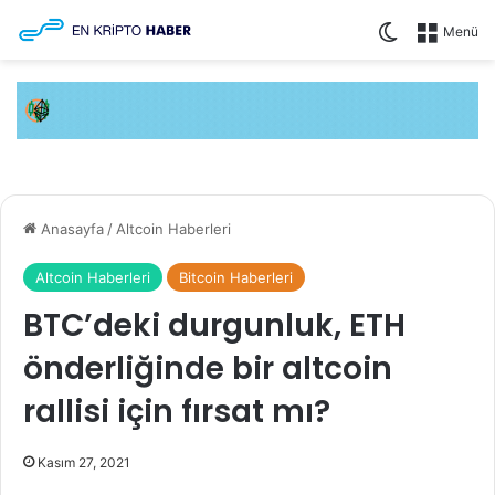
Dış görünüm
Menü
Anasayfa
/
Altcoin Haberleri
Altcoin Haberleri
Bitcoin Haberleri
BTC’deki durgunluk, ETH
önderliğinde bir altcoin
rallisi için fırsat mı?
Kasım 27, 2021