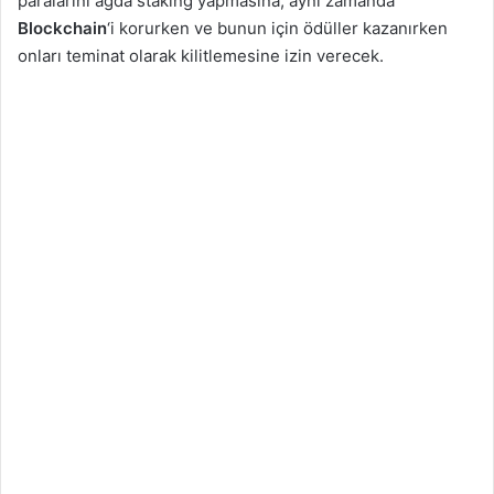
paralarını ağda staking yapmasına, aynı zamanda
Blockchain
‘i korurken ve bunun için ödüller kazanırken
onları teminat olarak kilitlemesine izin verecek.