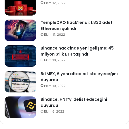
Ekim 12, 2022
TempleDAO hack’lendi: 1.830 adet
Ethereum çalındı
Ekim 11, 2022
Binance hack’inde yeni gelişme: 45
milyon $’lık ETH taşındı
Ekim 10, 2022
BitMEX, 6 yeni altcoini listeleyeceğini
duyurdu
Ekim 10, 2022
Binance, HNT’yi delist edeceğini
duyurdu
Ekim 6, 2022