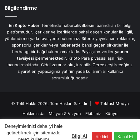
Bilgilendirme
En Kripto Haber
, temelinde habercilik ilkesini barındıran bir bilgi
platformudur. İçerikler ve içeriklerde bahsi geçen konular ile ilgili,
yönlendirme yada tavsiyede bulunmaz. Sitede yayınlanan reklamlar,
sponsorlu içerikler veya haberlerde bahsi geçen şirketler ile
herhangi bir bağı bulunmamaktadır. Paylaşılan veriler
yatırım
tavsiyesi içermemektedir
. Kripto Para piyasası aşırı risk
barındırmaktadır. Ciddi zararlar oluşturabilir. Gerçekleştireceğiniz
ziyaretler, yapacağınız yatırım yada kullanımlar kullanıcı
sorumluluğundadır.
© Telif Hakkı 2026, Tüm Hakları Saklıdır |
TektashMedya
Hakkımızda
Misyon & Vizyon
Ekibimiz
Künye
Üyelik Sözleşmesi
Gizlilik Sözleşmesi
İletişim/Contact
Deneyimlerinizi daha iyi hale
getirebilmek için sitemizde
Bilgi Al
Reddet
Kabul Et
Facebook
X
LinkedIn
YouTube
Instagram
Telegram
çerez kullanımı