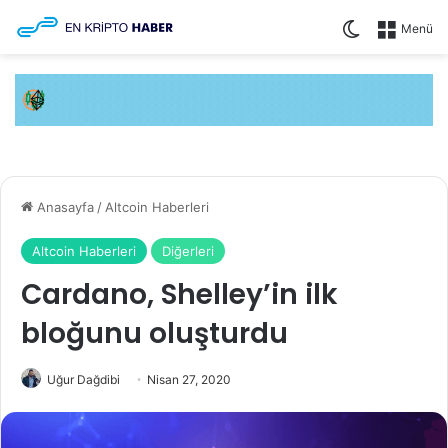
Dış görünüm
Menü
Anasayfa
/
Altcoin Haberleri
Altcoin Haberleri
Diğerleri
Cardano, Shelley’in ilk
bloğunu oluşturdu
Uğur Dağdibi
Nisan 27, 2020