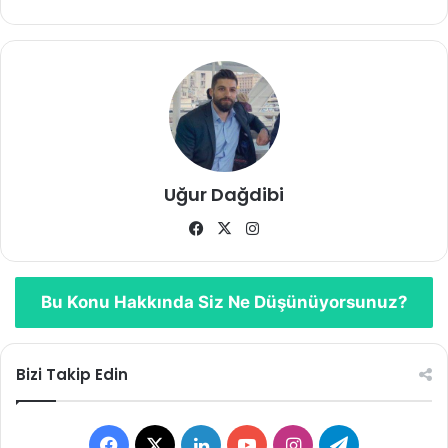
Uğur Dağdibi
Facebook
X
Instagram
Bu Konu Hakkında Siz Ne Düşünüyorsunuz?
Bizi Takip Edin
Facebook
X
LinkedIn
YouTube
Instagram
Telegram