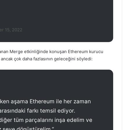
r 15, 2022
nlanan Merge etkinliğinde konuşan Ethereum kurucu
i, ancak çok daha fazlasının geleceğini söyledi:
rken aşama Ethereum ile her zaman
rasındaki farkı temsil ediyor.
diğer tüm parçalarını inşa edelim ve
z şeye dönüştürelim.”