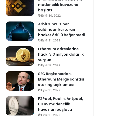
madencilik havuzunu
başlattı
Eylül 30, 2022
Arbitrum’u siber
saldırıdan kurtaran
hacker ödülü beğenmedi
Eylül 21, 2022
Ethereum adreslerine
hack: 3,3 milyon dolarlık
vurgun
Eylül 19, 2022
SEC Başkanından,
Ethereum Merge sonrası
staking açıklaması
Eylül 16, 2022
F2Pool, Poolin, Antpool,
ETHW madencilik
havuzları başlattı
Eylül 16, 2022