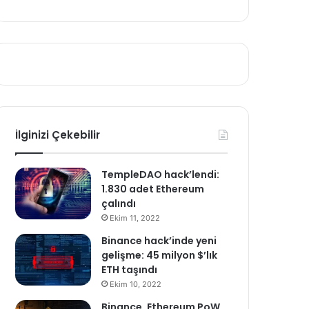
İlginizi Çekebilir
TempleDAO hack’lendi:
1.830 adet Ethereum
çalındı
Ekim 11, 2022
Binance hack’inde yeni
gelişme: 45 milyon $’lık
ETH taşındı
Ekim 10, 2022
Binance, Ethereum PoW