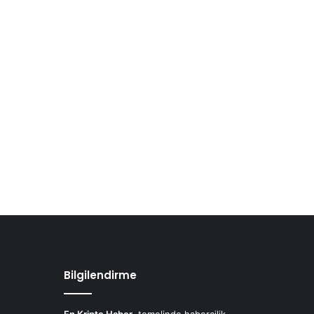
Bilgilendirme
En Kripto Haber
, temelinde habercilik