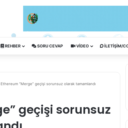
REHBER
SORU CEVAP
VIDEO
İLETIŞIM/
Ethereum “Merge” geçişi sorunsuz olarak tamamlandı
e” geçişi sorunsuz
andı