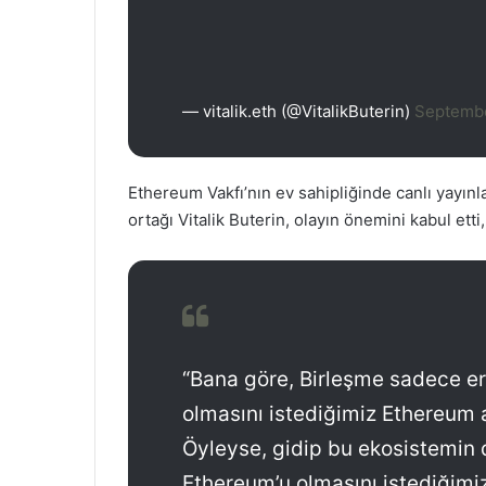
— vitalik.eth (@VitalikButerin)
Septembe
Ethereum Vakfı’nın ev sahipliğinde canlı yayı
ortağı Vitalik Buterin, olayın önemini kabul ett
“Bana göre, Birleşme sadece e
olmasını istediğimiz Ethereum a
Öyleyse, gidip bu ekosistemin 
Ethereum’u olmasını istediğimi