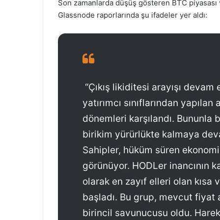
Son zamanlarda düşüş gösteren BTC piyasası v
Glassnode raporlarında şu ifadeler yer aldı:
“Çıkış likiditesi arayışı devam
yatırımcı sınıflarından yapılan a
dönemleri karşılandı. Bununla bi
birikim yürürlükte kalmaya de
Sahipler, hüküm süren ekonomi
görünüyor. HODLer inancının kar
olarak en zayıf elleri olan kısa 
başladı. Bu grup, mevcut fiyat a
birincil savunucusu oldu. Hare