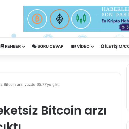
REHBER
SORU CEVAP
VIDEO
İLETIŞIM/
 Bitcoin arzı yüzde 65.77’ye çıktı
etsiz Bitcoin arzı
ıktı