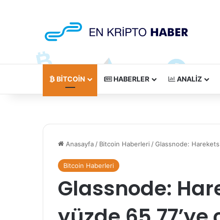
BITCOIN
HABERLER
ANALIZ
Anasayfa
/
Bitcoin Haberleri
/
Glassnode: Hareketsiz
Bitcoin Haberleri
Glassnode: Harek
yüzde 65.77’ye ç