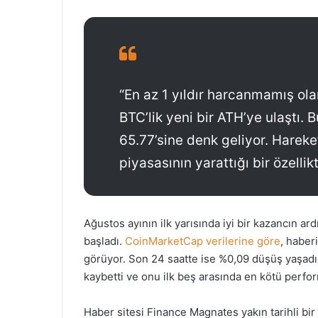
“En az 1 yıldır harcanmamış ola
BTC’lik yeni bir ATH’ye ulaştı.
65.77’sine denk geliyor. Hareket
piyasasının yarattığı bir özellikti
Ağustos ayının ilk yarısında iyi bir kazancın a
başladı.
CoinMarketCap verilerine göre
, haber
görüyor. Son 24 saatte ise %0,09 düşüş yaşadı
kaybetti ve onu ilk beş arasında en kötü perf
Haber sitesi Finance Magnates yakın tarihli bir 