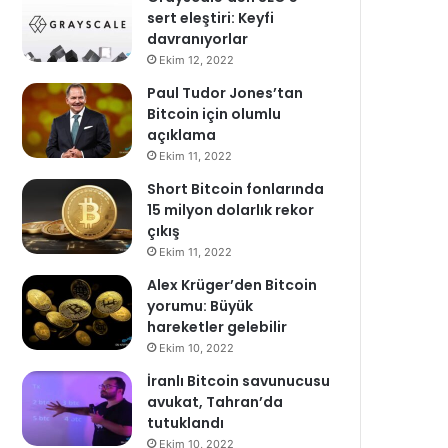
sert eleştiri: Keyfi
davranıyorlar
Ekim 12, 2022
Paul Tudor Jones’tan
Bitcoin için olumlu
açıklama
Ekim 11, 2022
Short Bitcoin fonlarında
15 milyon dolarlık rekor
çıkış
Ekim 11, 2022
Alex Krüger’den Bitcoin
yorumu: Büyük
hareketler gelebilir
Ekim 10, 2022
İranlı Bitcoin savunucusu
avukat, Tahran’da
tutuklandı
Ekim 10, 2022