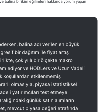
e balina birikim eğilimleri hakkında yorum yapan
 ederken, balina adı verilen en büyük
gresif bir dağıtım ile fiyat artış
rlikte, çok yıllı bir ölçekte makro
vam ediyor ve HODLers ve Uzun Vadeli
k koşullardan etkilenmemiş
arlı olmasıyla, piyasa istatistiksel
vadeli yatırımcıları test etmeye
ralığındaki günlük satın alımların
ket, mevcut piyasa değeri etrafında