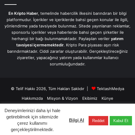
En Kripto Haber
, temelinde habercilik ilkesini barındıran bir bilgi
platformudur. İçerikler ve içeriklerde bahsi geçen konular ile ilgili,
yönlendirme yada tavsiyede bulunmaz. Sitede yayınlanan reklamlar,
sponsorlu içerikler veya haberlerde bahsi geçen şirketler ile
herhangi bir bağı bulunmamaktadır. Paylaşılan veriler
yatırım
tavsiyesi içermemektedir
. Kripto Para piyasası aşırı risk
barındırmaktadır. Ciddi zararlar oluşturabilir. Gerçekleştireceğiniz
ziyaretler, yapacağınız yatırım yada kullanımlar kullanıcı
sorumluluğundadır.
© Telif Hakkı 2026, Tüm Hakları Saklıdır |
TektashMedya
Hakkımızda
Misyon & Vizyon
Ekibimiz
Künye
Üyelik Sözleşmesi
Gizlilik Sözleşmesi
İletişim/Contact
Deneyimlerinizi daha iyi hale
getirebilmek için sitemizde
Bilgi Al
Reddet
Kabul Et
Facebook
X
LinkedIn
YouTube
Instagram
Telegram
çerez kullanımı
gerçekleştirilmektedir.