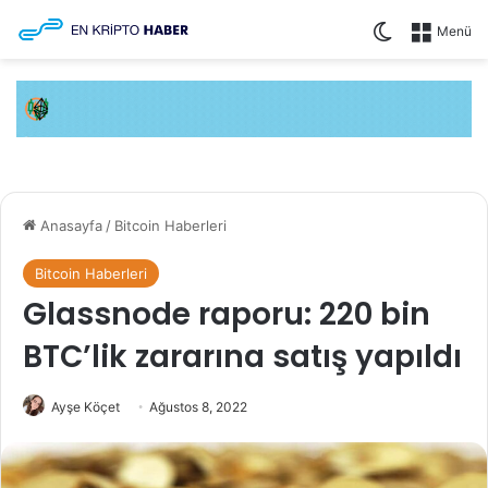
Dış görünüm
Menü
Anasayfa
/
Bitcoin Haberleri
Bitcoin Haberleri
Glassnode raporu: 220 bin
BTC’lik zararına satış yapıldı
Ayşe Köçet
Ağustos 8, 2022