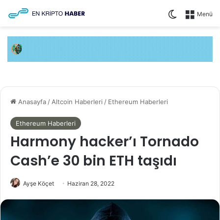
Dış görünüm
Menü
Anasayfa
/
Altcoin Haberleri
/
Ethereum Haberleri
Ethereum Haberleri
Harmony hacker’ı Tornado
Cash’e 30 bin ETH taşıdı
Ayşe Köçet
Haziran 28, 2022