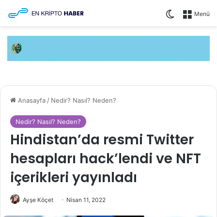
Dış görünüm
Menü
Anasayfa
/
Nedir? Nasıl? Neden?
Nedir? Nasıl? Neden?
Hindistan’da resmi Twitter
hesapları hack’lendi ve NFT
içerikleri yayınladı
Ayşe Köçet
Nisan 11, 2022