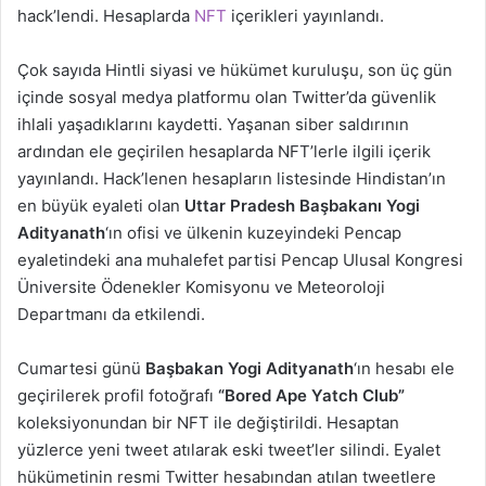
hack’lendi. Hesaplarda
NFT
içerikleri yayınlandı.
Çok sayıda Hintli siyasi ve hükümet kuruluşu, son üç gün
içinde sosyal medya platformu olan Twitter’da güvenlik
ihlali yaşadıklarını kaydetti. Yaşanan siber saldırının
ardından ele geçirilen hesaplarda NFT’lerle ilgili içerik
yayınlandı. Hack’lenen hesapların listesinde Hindistan’ın
en büyük eyaleti olan
Uttar Pradesh
Başbakanı Yogi
Adityanath
‘ın ofisi ve ülkenin kuzeyindeki Pencap
eyaletindeki ana muhalefet partisi Pencap Ulusal Kongresi
Üniversite Ödenekler Komisyonu ve Meteoroloji
Departmanı da etkilendi.
Cumartesi günü
Başbakan Yogi Adityanath
‘ın hesabı ele
geçirilerek profil fotoğrafı
“Bored Ape Yatch Club”
koleksiyonundan bir NFT ile değiştirildi. Hesaptan
yüzlerce yeni tweet atılarak eski tweet’ler silindi. Eyalet
hükümetinin resmi Twitter hesabından atılan tweetlere