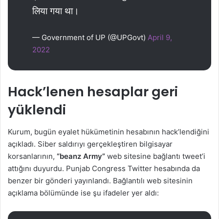
लिया गया था।
— Government of UP (@UPGovt)
April 9,
2022
Hack’lenen hesaplar geri
yüklendi
Kurum, bugün eyalet hükümetinin hesabının hack’lendiğini
açıkladı. Siber saldırıyı gerçekleştiren bilgisayar
korsanlarının,
“beanz Army”
web sitesine bağlantı tweet’i
attığını duyurdu. Punjab Congress Twitter hesabında da
benzer bir gönderi yayınlandı. Bağlantılı web sitesinin
açıklama bölümünde ise şu ifadeler yer aldı: