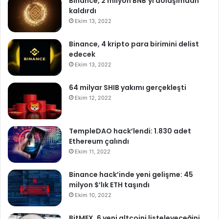
Binance, 2 milyon BNB’yi dolaşımdan
kaldırdı
Ekim 13, 2022
Binance, 4 kripto para birimini delist
edecek
Ekim 13, 2022
64 milyar SHIB yakımı gerçekleşti
Ekim 12, 2022
TempleDAO hack’lendi: 1.830 adet
Ethereum çalındı
Ekim 11, 2022
Binance hack’inde yeni gelişme: 45
milyon $’lık ETH taşındı
Ekim 10, 2022
BitMEX, 6 yeni altcoini listeleyeceğini