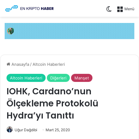
Dış görünüm
Menü
Anasayfa
/
Altcoin Haberleri
Altcoin Haberleri
Diğerleri
Manşet
IOHK, Cardano’nun
Ölçekleme Protokolü
Hydra’yı Tanıttı
Uğur Dağdibi
Mart 25, 2020