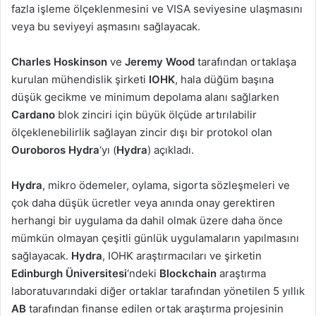
fazla işleme ölçeklenmesini ve VISA seviyesine ulaşmasını
veya bu seviyeyi aşmasını sağlayacak.
Charles Hoskinson
ve
Jeremy Wood
tarafından ortaklaşa
kurulan mühendislik şirketi
IOHK
, hala düğüm başına
düşük gecikme ve minimum depolama alanı sağlarken
Cardano
blok zinciri için büyük ölçüde artırılabilir
ölçeklenebilirlik sağlayan zincir dışı bir protokol olan
Ouroboros Hydra
‘yı (
Hydra
) açıkladı.
Hydra
, mikro ödemeler, oylama, sigorta sözleşmeleri ve
çok daha düşük ücretler veya anında onay gerektiren
herhangi bir uygulama da dahil olmak üzere daha önce
mümkün olmayan çeşitli günlük uygulamaların yapılmasını
sağlayacak.
Hydra
, IOHK araştırmacıları ve şirketin
Edinburgh Üniversitesi
‘ndeki
Blockchain
araştırma
laboratuvarındaki diğer ortaklar tarafından yönetilen 5 yıllık
AB
tarafından finanse edilen ortak araştırma projesinin