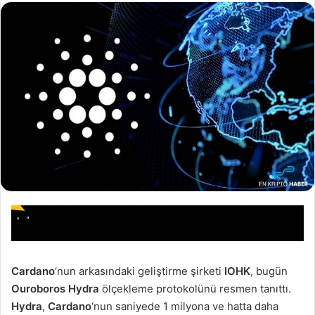
Cardano
‘nun arkasındaki geliştirme şirketi
IOHK
, bugün
Ouroboros Hydra
ölçekleme protokolünü resmen tanıttı.
Hydra
,
Cardano
‘nun saniyede 1 milyona ve hatta daha