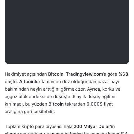
Hakimiyet açısından
Bitcoin
,
Tradingview.com
‘a göre
%68
düştü.
Altcoinler
tamamen düz olduğundan pazar payı
bakımından neyin arttığını görmek zor. Ayrıca, korku ve
açgözlülük endeksi de düşüşte. 6 aylık düşüş eğilimi
kırılmadı, bu yüzden
Bitcoin
tekrardan
6.000$
fiyat
aralığına geri çekilebilir.
Toplam kripto para piyasası hala
200 Milyar Dolar
’ın
altında seyrediyor ve geçen haftadan bu zamana kadar
%4