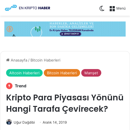
Dış görünüm
Menü
Anasayfa
/
Bitcoin Haberleri
Altcoin Haberleri
Bitcoin Haberleri
Manşet
Trend
Kripto Para Piyasası Yönünü
Hangi Tarafa Çevirecek?
Uğur Dağdibi
Aralık 14, 2019