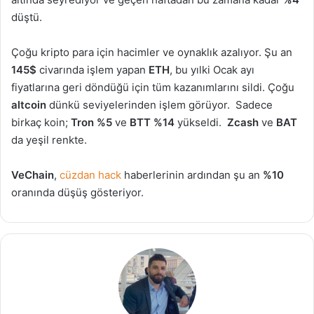
düştü.
Çoğu kripto para için hacimler ve oynaklık azalıyor. Şu an
145$
civarında işlem yapan
ETH
, bu yılki Ocak ayı
fiyatlarına geri döndüğü için tüm kazanımlarını sildi. Çoğu
altcoin
dünkü seviyelerinden işlem görüyor. Sadece
birkaç koin;
Tron %5
ve
BTT %14
yükseldi.
Zcash
ve
BAT
da yeşil renkte.
VeChain
,
cüzdan hack
haberlerinin ardından şu an
%10
oranında düşüş gösteriyor.