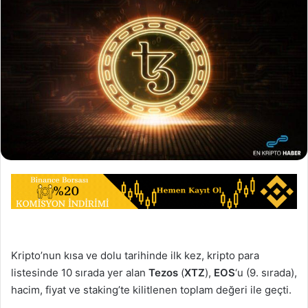
Kripto’nun kısa ve dolu tarihinde ilk kez, kripto para
listesinde 10 sırada yer alan
Tezos
(
XTZ
),
EOS
‘u (9. sırada),
hacim, fiyat ve staking’te kilitlenen toplam değeri ile geçti.