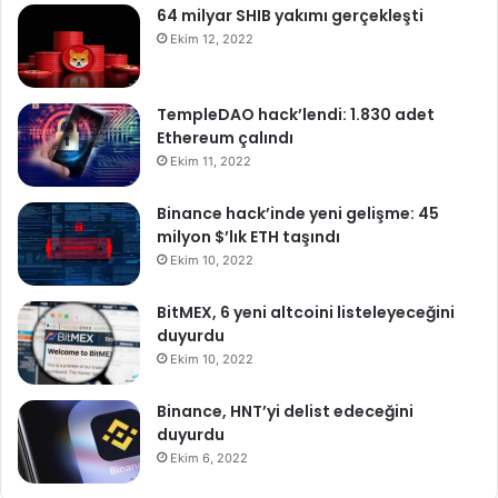
64 milyar SHIB yakımı gerçekleşti
Ekim 12, 2022
TempleDAO hack’lendi: 1.830 adet
Ethereum çalındı
Ekim 11, 2022
Binance hack’inde yeni gelişme: 45
milyon $’lık ETH taşındı
Ekim 10, 2022
BitMEX, 6 yeni altcoini listeleyeceğini
duyurdu
Ekim 10, 2022
Binance, HNT’yi delist edeceğini
duyurdu
Ekim 6, 2022