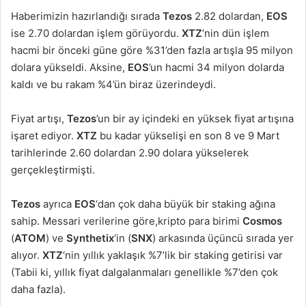
Haberimizin hazırlandığı sırada
Tezos
2.82 dolardan,
EOS
ise 2.70 dolardan işlem görüyordu.
XTZ
’nin dün işlem
hacmi bir önceki güne göre %31’den fazla artışla 95 milyon
dolara yükseldi. Aksine,
EOS
’un hacmi 34 milyon dolarda
kaldı ve bu rakam %4’ün biraz üzerindeydi.
Fiyat artışı,
Tezos
’un bir ay içindeki en yüksek fiyat artışına
işaret ediyor.
XTZ
bu kadar yükselişi en son 8 ve 9 Mart
tarihlerinde 2.60 dolardan 2.90 dolara yükselerek
gerçekleştirmişti.
Tezos
ayrıca
EOS
‘dan çok daha büyük bir staking ağına
sahip. Messari verilerine göre,kripto para birimi
Cosmos
(
ATOM
) ve
Synthetix
‘in (
SNX
) arkasında üçüncü sırada yer
alıyor.
XTZ
‘nin yıllık yaklaşık %7’lik bir staking getirisi var
(Tabii ki, yıllık fiyat dalgalanmaları genellikle %7’den çok
daha fazla).