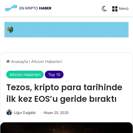
Dış görünüm
Menü
Anasayfa
/
Altcoin Haberleri
Altcoin Haberleri
Top 10
Tezos, kripto para tarihinde
ilk kez EOS’u geride bıraktı
Uğur Dağdibi
Nisan 25, 2020