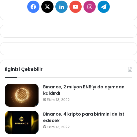
Facebook
X
LinkedIn
YouTube
Instagram
Telegram
İlginizi Çekebilir
Binance, 2 milyon BNB’yi dolaşımdan
kaldırdı
Ekim 13, 2022
Binance, 4 kripto para birimini delist
edecek
Ekim 13, 2022