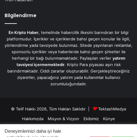
Bilgilendirme
En Kripto Haber
, temelinde habercilik ilkesini barındıran bir bilgi
platformudur. İçerikler ve içeriklerde bahsi geçen konular ile ilgili,
yönlendirme yada tavsiyede bulunmaz. Sitede yayınlanan reklamlar,
sponsorlu içerikler veya haberlerde bahsi geçen şirketler ile
herhangi bir bağı bulunmamaktadır. Paylaşılan veriler
yatırım
tavsiyesi içermemektedir
. Kripto Para piyasası aşırı risk
barındırmaktadır. Ciddi zararlar oluşturabilir. Gerçekleştireceğiniz
ziyaretler, yapacağınız yatırım yada kullanımlar kullanıcı
sorumluluğundadır.
© Telif Hakkı 2026, Tüm Hakları Saklıdır |
TektashMedya
Hakkımızda
Misyon & Vizyon
Ekibimiz
Künye
Üyelik Sözleşmesi
Gizlilik Sözleşmesi
İletişim/Contact
Deneyimlerinizi daha iyi hale