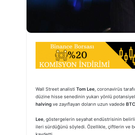
Wall Street analisti
Tom Lee
, coronavirüs taraf
düzine hisse senedinin yukarı yönlü potansiye
halving
ve zayıflayan doların uzun vadede
BT
Lee
, göstergelerin seyahat endüstrisinin belir
ileri sürdüğünü söyledi. Özellikle, çiftlerin ve b
kaydetti.