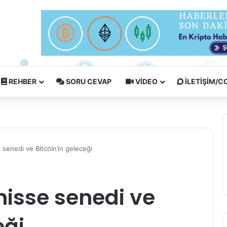
REHBER
SORU CEVAP
VIDEO
İLETIŞIM/
senedi ve Bitcoin’in geleceği
hisse senedi ve
eği