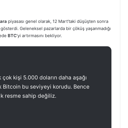
para
piyasası genel olarak, 12 Mart’taki düşüşten sonra
 gösterdi. Geleneksel pazarlarda bir çöküş yaşanmadığı
dede
BTC
‘yi artırmasını bekliyor.
 çok kişi 5.000 doların daha aşağı
 Bitcoin bu seviyeyi korudu. Bence
ik resme sahip değiliz.