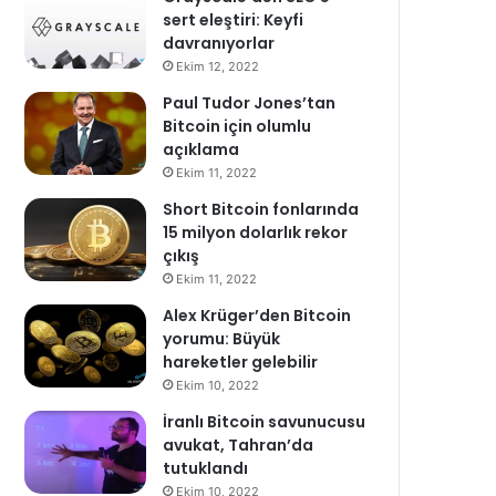
sert eleştiri: Keyfi
davranıyorlar
Ekim 12, 2022
Paul Tudor Jones’tan
Bitcoin için olumlu
açıklama
Ekim 11, 2022
Short Bitcoin fonlarında
15 milyon dolarlık rekor
çıkış
Ekim 11, 2022
Alex Krüger’den Bitcoin
yorumu: Büyük
hareketler gelebilir
Ekim 10, 2022
İranlı Bitcoin savunucusu
avukat, Tahran’da
tutuklandı
Ekim 10, 2022