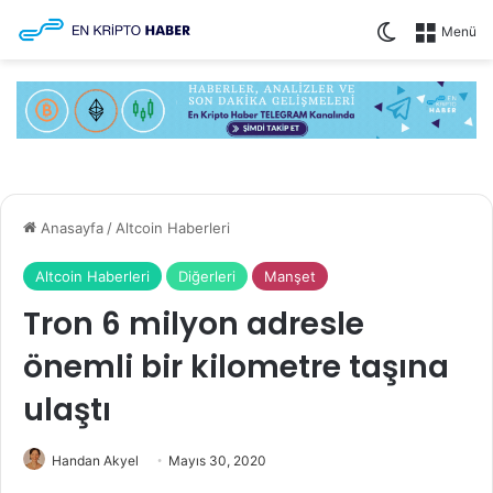
Dış görünüm
Menü
Anasayfa
/
Altcoin Haberleri
Altcoin Haberleri
Diğerleri
Manşet
Tron 6 milyon adresle
önemli bir kilometre taşına
ulaştı
Handan Akyel
Mayıs 30, 2020