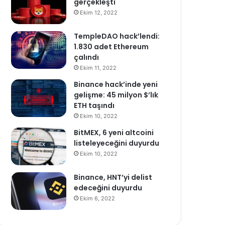
gerçekleşti
Ekim 12, 2022
TempleDAO hack’lendi:
1.830 adet Ethereum
çalındı
Ekim 11, 2022
Binance hack’inde yeni
gelişme: 45 milyon $’lık
ETH taşındı
Ekim 10, 2022
BitMEX, 6 yeni altcoini
listeleyeceğini duyurdu
Ekim 10, 2022
Binance, HNT’yi delist
edeceğini duyurdu
Ekim 6, 2022