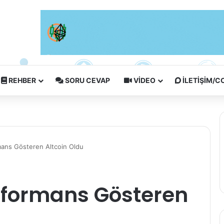
REHBER
SORU CEVAP
VIDEO
İLETIŞIM/
mans Gösteren Altcoin Oldu
erformans Gösteren