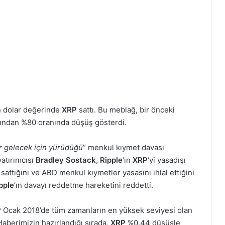
n dolar değerinde
XRP
sattı. Bu meblağ, bir önceki
ğından %80 oranında düşüş gösterdi.
r gelecek için yürüdüğü
” menkul kıymet davası
yatırımcısı
Bradley Sostack
,
Ripple
‘ın
XRP
‘yi yasadışı
sattığını ve ABD menkul kıymetler yasasını ihlal ettiğini
pple
’ın davayı reddetme hareketini reddetti.
P
Ocak 2018’de tüm zamanların en yüksek seviyesi olan
Haberimizin hazırlandığı sırada,
XRP
%0.44 düşüşle