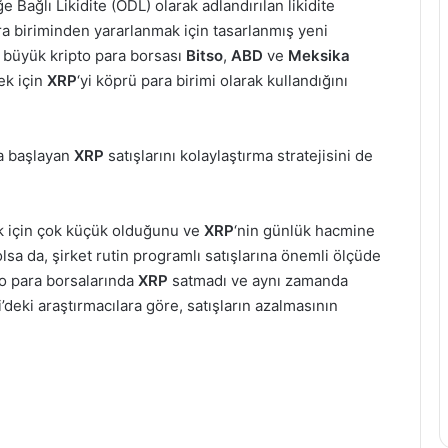
ğe Bağlı Likidite (ODL) olarak adlandırılan likidite
a biriminden yararlanmak için tasarlanmış yeni
n büyük kripto para borsası
Bitso
,
ABD
ve
Meksika
ek için
XRP
‘yi köprü para birimi olarak kullandığını
da başlayan
XRP
satışlarını kolaylaştırma stratejisini de
emek için çok küçük olduğunu ve
XRP
‘nin günlük hacmine
olsa da, şirket rutin programlı satışlarına önemli ölçüde
o para borsalarında
XRP
satmadı ve aynı zamanda
i’deki araştırmacılara göre, satışların azalmasının