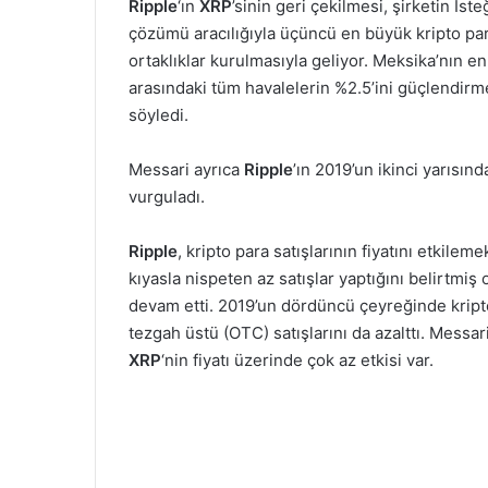
Ripple
‘ın
XRP
’sinin geri çekilmesi, şirketin İste
çözümü aracılığıyla üçüncü en büyük kripto par
ortaklıklar kurulmasıyla geliyor. Meksika’nın e
arasındaki tüm havalelerin %2.5’ini güçlendirm
söyledi.
Messari ayrıca
Ripple
’ın 2019’un ikinci yarısın
vurguladı.
Ripple
, kripto para satışlarının fiyatını etkil
kıyasla nispeten az satışlar yaptığını belirtmiş 
devam etti. 2019’un dördüncü çeyreğinde kript
tezgah üstü (OTC) satışlarını da azalttı. Messar
XRP
‘nin fiyatı üzerinde çok az etkisi var.