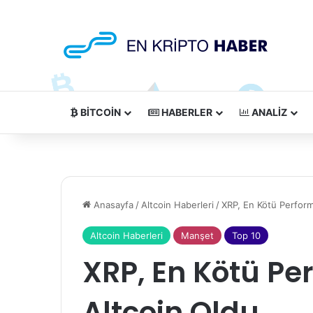
BITCOIN
HABERLER
ANALIZ
Anasayfa
/
Altcoin Haberleri
/
XRP, En Kötü Perfor
Altcoin Haberleri
Manşet
Top 10
XRP, En Kötü P
Altcoin Oldu