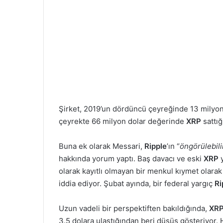
Şirket, 2019’un dördüncü çeyreğinde 13 milyo
çeyrekte 66 milyon dolar değerinde
XRP
sattı
Buna ek olarak Messari,
Ripple
’ın “
öngörülebili
hakkında yorum yaptı. Baş davacı ve eski
XRP
olarak kayıtlı olmayan bir menkul kıymet olarak 
iddia ediyor. Şubat ayında, bir federal yargıç
Ri
Uzun vadeli bir perspektiften bakıldığında,
XR
3.5 dolara ulaştığından beri düşüş gösteriyor. 