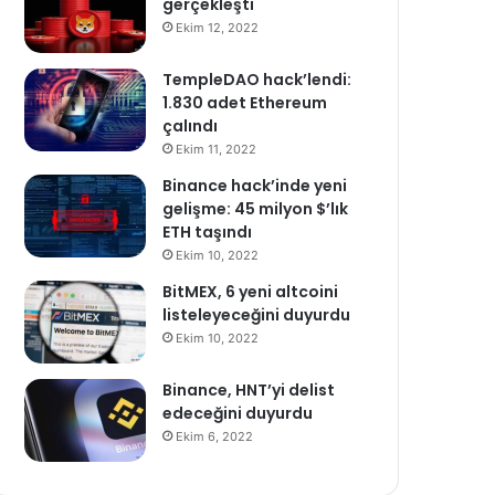
gerçekleşti
Ekim 12, 2022
TempleDAO hack’lendi:
1.830 adet Ethereum
çalındı
Ekim 11, 2022
Binance hack’inde yeni
gelişme: 45 milyon $’lık
ETH taşındı
Ekim 10, 2022
BitMEX, 6 yeni altcoini
listeleyeceğini duyurdu
Ekim 10, 2022
Binance, HNT’yi delist
edeceğini duyurdu
Ekim 6, 2022