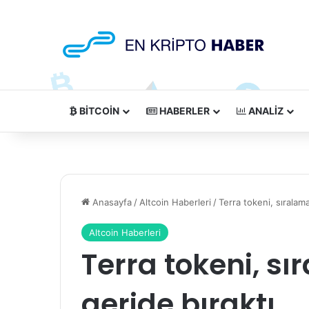
BITCOIN
HABERLER
ANALIZ
Anasayfa
/
Altcoin Haberleri
/
Terra tokeni, sıralama
Altcoin Haberleri
Terra tokeni, s
geride bıraktı