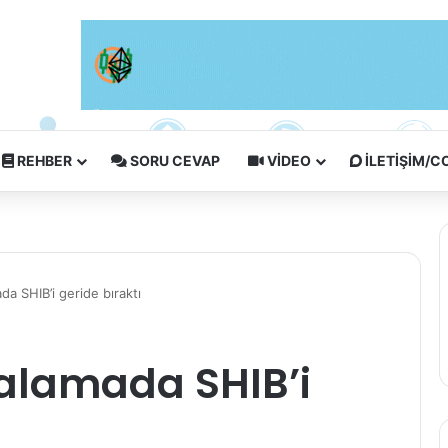
REHBER
SORU CEVAP
VIDEO
İLETIŞIM/
da SHIB’i geride bıraktı
ıralamada SHIB’i